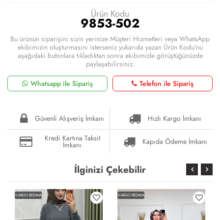
Ürün Kodu
9853-502
Bu ürünün siparişini sizin yerinize Müşteri Hizmetleri veya WhatsApp
ekibimizin oluşturmasını isterseniz yukarıda yazan Ürün Kodu'nu
aşağıdaki butonlara tıkladıktan sonra ekibimizle görüştüğünüzde
paylaşabilirsiniz.
Whatsapp ile Sipariş
Telefon ile Sipariş
Güvenli Alışveriş İmkanı
Hızlı Kargo İmkanı
Kredi Kartına Taksit
Kapıda Ödeme İmkanı
İmkanı
İlginizi Çekebilir
KARGO BEDAVA
KARGO BEDAVA