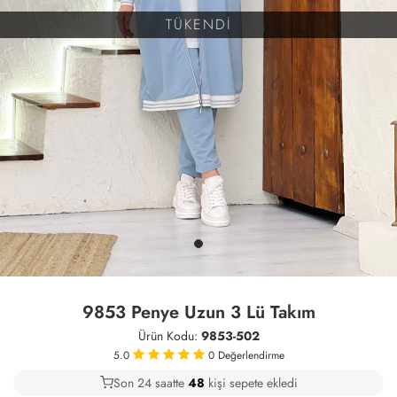
TÜKENDİ
9853 Penye Uzun 3 Lü Takım
Ürün Kodu:
9853-502
5.0
0
Değerlendirme
Son 24 saatte
34
48
12
kişi sepete ekledi