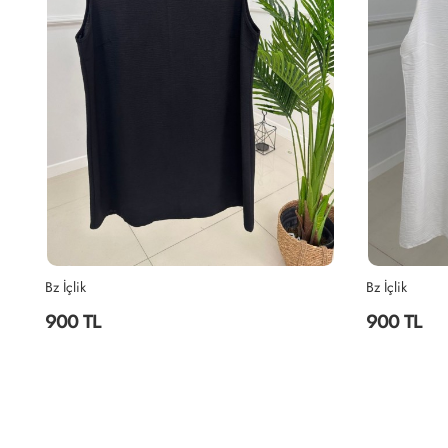
Bz İçlik
Deniz Tunik
900 TL
1,500 TL