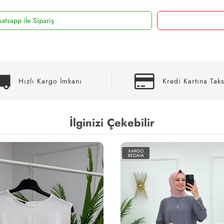
atsapp ile Sipariş
Hızlı Kargo İmkanı
Kredi Kartına Taks
İlginizi Çekebilir
KARGO
BEDAVA