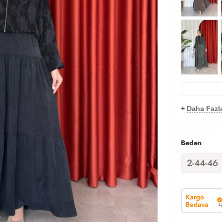
+
Daha Fazl
Beden
2-44-46