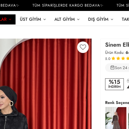
DAVA✨
TÜM SİPARİŞLERDE KARGO BEDAVA✨
TÜM SİPA
LAR
ÜST GIYIM
ALT GIYIM
DIŞ GIYIM
TA
Sinem El
Ürün Kodu:
6
5.0
Son 24 
4
5
%15
İNDİRİM
Renk Seçene