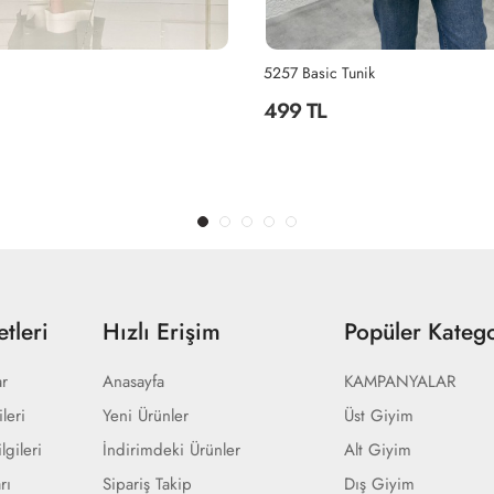
unik
Deniz Tunik
1,500 TL
tleri
Hızlı Erişim
Popüler Katego
ar
Anasayfa
KAMPANYALAR
ileri
Yeni Ürünler
Üst Giyim
lgileri
İndirimdeki Ürünler
Alt Giyim
rı
Sipariş Takip
Dış Giyim