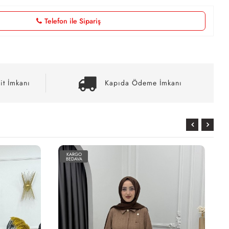
Telefon ile Sipariş
it İmkanı
Kapıda Ödeme İmkanı
KARGO
BEDAVA
ÖN
SİPARİŞTİR