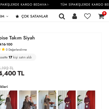
RİŞLERDE KARGO BEDAVA✨
TÜM SİPARİŞLERDE KARGO BEDA
0
KIM
ÇOK SATANLAR
bise Takım Siyah
416-100
0
Değerlendirme
saatte
2
66
17
kişi satın aldı
,192 TL
4,400
TL
kleri