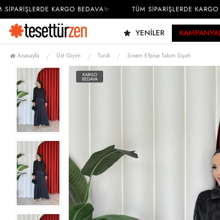
PARİŞLERDE KARGO BEDAVA✨
TÜM SİPARİŞLERDE KARGO BE
YENILER
KAMPANYA
Anasayfa
Üst Giyim
Tunik
Sinem Elbise Takım Siyah
KARGO
BEDAVA