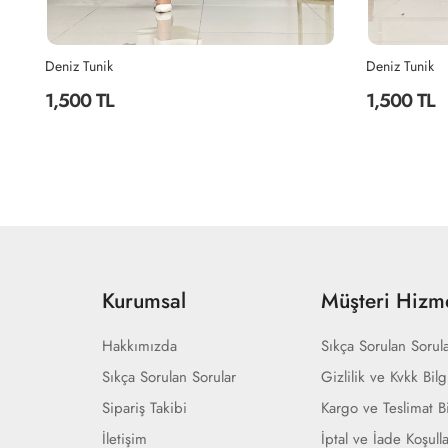
Deniz Tunik
5257 Basic T
1,500 TL
499 TL
Kurumsal
Müşteri Hizme
Hakkımızda
Sıkça Sorulan Sorul
Sıkça Sorulan Sorular
Gizlilik ve Kvkk Bilg
Sipariş Takibi
Kargo ve Teslimat Bi
İletişim
İptal ve İade Koşulla