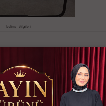
Teslimat Bilgileri
atsapp ile Sipariş
Hızlı Kargo İmkanı
Kredi Kartına Taks