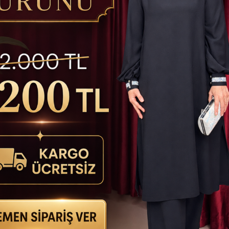
İlginizi Çekebilir
KARGO
BEDAVA