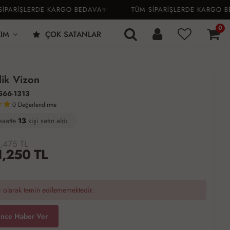
ARİŞLERDE KARGO BEDAVA✨
TÜM SİPARİŞLERDE KARGO BED
0
KIM
ÇOK SATANLAR
lik Vizon
566-1313
0
Değerlendirme
saatte
9
51
13
kişi satın aldı
,475 TL
1,250
TL
 olarak temin edilememektedir.
ince Haber Ver