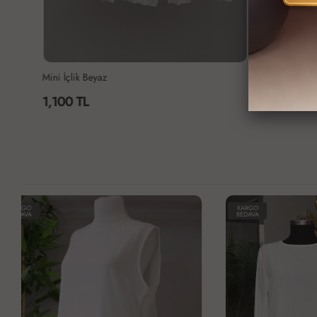
Mini İçlik Beyaz
Prenses Beyaz 
1,100 TL
1,600 TL
KARGO
KARGO
BEDAVA
BEDAVA