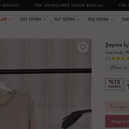
EDAVA✨
TÜM SİPARİŞLERDE KARGO BEDAVA✨
TÜM SİP
LAR
ÜST GIYIM
ALT GIYIM
DIŞ GIYIM
TA
Şeyma İç
Ürün Kodu:
7
5.0
Son 24 
2
1
%15
İNDİRİM
Ürün geçici
Stoga Gir