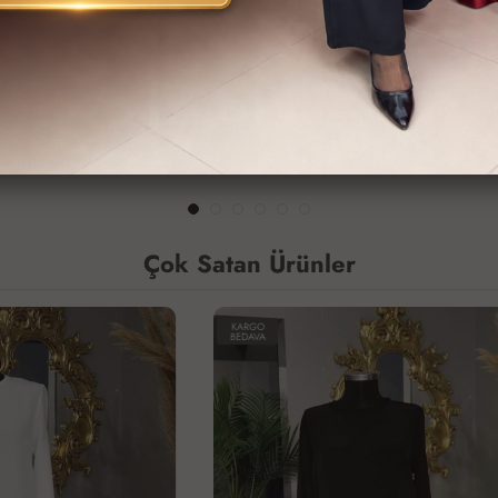
İçlik
Mini İçlik Siyah
1,100 TL
Çok Satan Ürünler
KARGO
BEDAVA