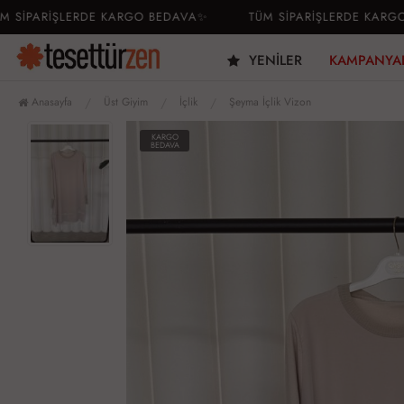
İPARİŞLERDE KARGO BEDAVA✨
TÜM SİPARİŞLERDE KARGO B
YENILER
KAMPANYA
Anasayfa
Üst Giyim
İçlik
Şeyma İçlik Vizon
KARGO
BEDAVA