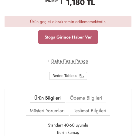
1,180
TL
İNDİRİM
Ürün geçici olarak temin edilememektedir.
Stoga Girince Haber Ver
+
Daha Fazla Panço
Beden Tablosu
Ürün Bilgileri
Ödeme Bilgileri
Müşteri Yorumları
Teslimat Bilgileri
Standart 40-60 uyumlu
Ecrin kumaş