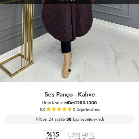
Ses Panço - Kahve
Ürün Kodu:
MDM1280-1300
5.0
0
Değerlendirme
Son 24 saatte
19
40
13
kişi sepete ekledi
%15
1,392.40 TL