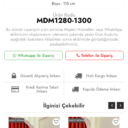
Boyu - 115 cm
Ürün Kodu
MDM1280-1300
Bu ürünün siparişini sizin yerinize Müşteri Hizmetleri veya WhatsApp
ekibimizin oluşturmasını isterseniz yukarıda yazan Ürün Kodu'nu
aşağıdaki butonlara tıkladıktan sonra ekibimizle görüştüğünüzde
paylaşabilirsiniz.
Whatsapp ile Sipariş
Telefon ile Sipariş
Güvenli Alışveriş İmkanı
Hızlı Kargo İmkanı
Kredi Kartına Taksit
Kapıda Ödeme İmkanı
İmkanı
İlginizi Çekebilir
KARGO BEDAVA
KARGO BEDAVA