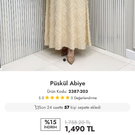
Püskül Abiye
Ürün Kodu:
2387-203
5.0
0
Değerlendirme
Son 24 saatte
41
59
24
kişi sepete ekledi
%15
1,758.20 TL
1,490
TL
İNDİRİM