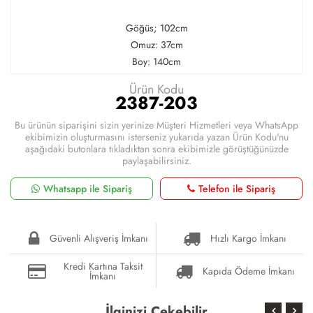
Göğüs; 102cm
Omuz: 37cm
Boy: 140cm
Ürün Kodu
2387-203
Bu ürünün siparişini sizin yerinize Müşteri Hizmetleri veya WhatsApp
ekibimizin oluşturmasını isterseniz yukarıda yazan Ürün Kodu'nu
aşağıdaki butonlara tıkladıktan sonra ekibimizle görüştüğünüzde
paylaşabilirsiniz.
Whatsapp ile Sipariş
Telefon ile Sipariş
Güvenli Alışveriş İmkanı
Hızlı Kargo İmkanı
Kredi Kartına Taksit
Kapıda Ödeme İmkanı
İmkanı
İlginizi Çekebilir