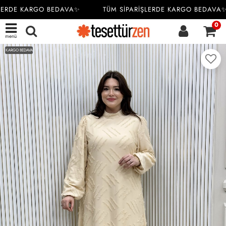
LERDE KARGO BEDAVA✨
TÜM SİPARİŞLERDE KARGO BEDAVA✨
0
menü
KARGO BEDAVA