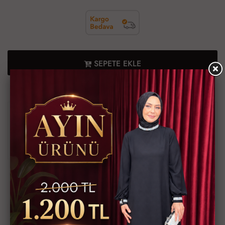
SEPETE EKLE
En geç 10 Ağustos, 2026 Pazartesi günü kargoda.
Ürün Bilgileri
Ödeme Bilgileri
Müşteri Yorumları
Teslimat Bilgileri
Ürün Kodu
MDM1015-100
Bu ürünün siparişini sizin yerinize Müşteri Hizmetleri veya WhatsApp
ekibimizin oluşturmasını isterseniz yukarıda yazan Ürün Kodu'nu
aşağıdaki butonlara tıkladıktan sonra ekibimizle görüştüğünüzde
paylaşabilirsiniz.