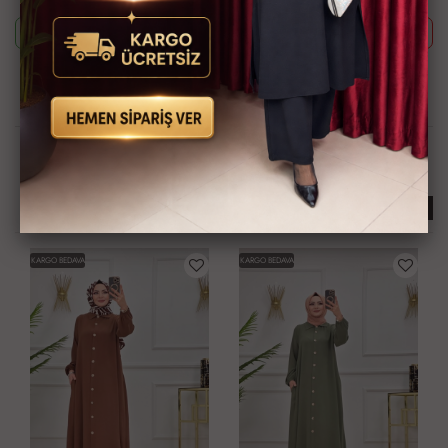
Whatsapp ile Sipariş
Telefon ile Sipariş
Güvenli Alışveriş İmkanı
Hızlı Kargo İmkanı
Kredi Kartına Taksit
Kapıda Ödeme İmkanı
İmkanı
İlginizi Çekebilir
KARGO BEDAVA
KARGO BEDAVA