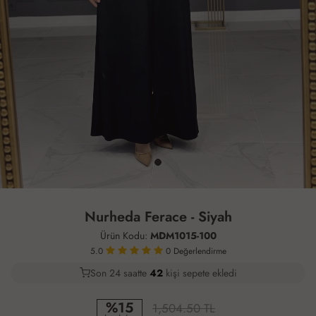
Nurheda Ferace - Siyah
Ürün Kodu:
MDM1015-100
5.0
0
Değerlendirme
Son 24 saatte
33
44
13
kişi sepete ekledi
%15
1,504.50 TL