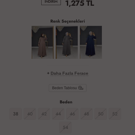
1,275
TL
İNDİRİM
Renk Seçenekleri
+
Daha Fazla Ferace
Beden Tablosu
Beden
38
40
42
44
46
48
50
52
54