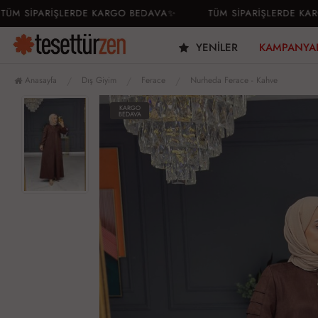
 SİPARİŞLERDE KARGO BEDAVA✨
TÜM SİPARİŞLERDE KARGO
YENILER
KAMPANYA
Anasayfa
Dış Giyim
Ferace
Nurheda Ferace - Kahve
KARGO
BEDAVA