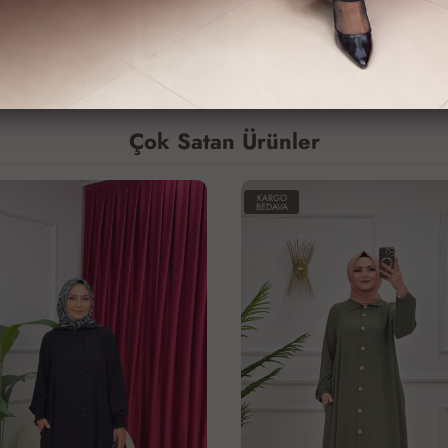
erace
1000 Kodlu Ferace
1,600 TL
Çok Satan Ürünler
KARGO
BEDAVA