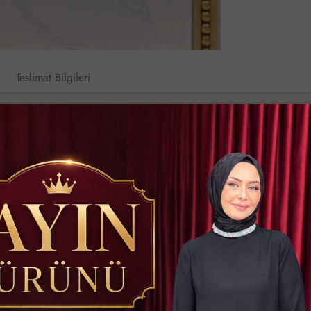
Teslimat Bilgileri
atsapp ile Sipariş
Hızlı Kargo İmkanı
Kredi Kartına Taks
İlginizi Çekebilir