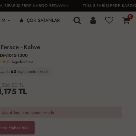
İPARİŞLERDE KARGO BEDAVA✨
TÜM SİPARİŞLERDE KARGO B
0
KIM
ÇOK SATANLAR
Ferace - Kahve
DM1015-1300
0
Değerlendirme
saatte
1
65
15
kişi satın aldı
,386.50 TL
1,175
TL
 olarak temin edilememektedir.
ince Haber Ver