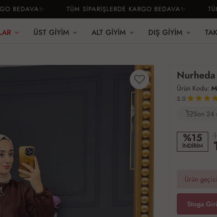
 BEDAVA✨
TÜM SİPARİŞLERDE KARGO BEDAVA✨
TÜM S
LAR
ÜST GIYIM
ALT GIYIM
DIŞ GIYIM
TA
Nurheda 
Ürün Kodu:
M
5.0
Son 24 
3
1
%15
İNDİRİM
Ürün geçici
Stoga Gir