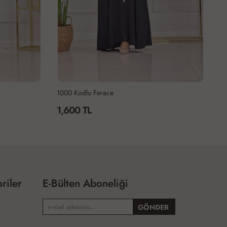
1000 Kodlu Ferace
Gü
1,600 TL
1
riler
E-Bülten Aboneliği