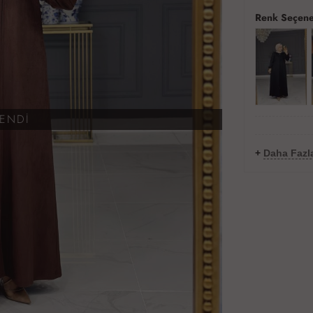
Renk Seçene
KENDİ
+
Daha Fazl