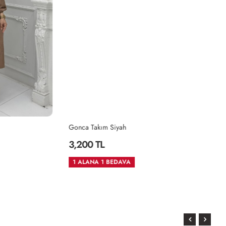
Gonca Takım Siyah
Bü
3,200 TL
3
1 ALANA 1 BEDAVA