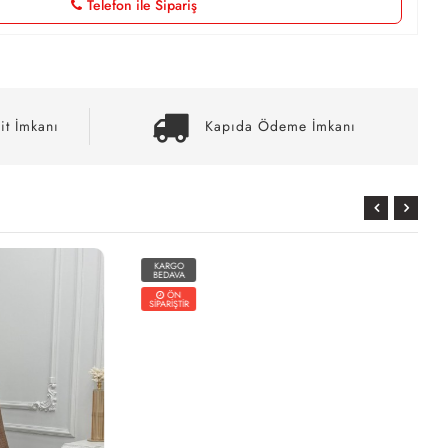
Telefon ile Sipariş
it İmkanı
Kapıda Ödeme İmkanı
KARGO
BEDAVA
ÖN
SİPARİŞTİR