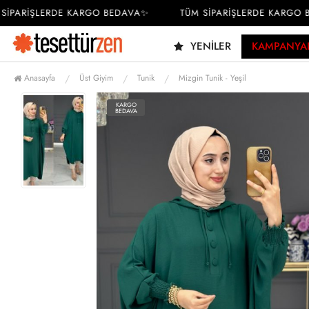
PARİŞLERDE KARGO BEDAVA✨
TÜM SİPARİŞLERDE KARGO BE
YENILER
KAMPANYA
Anasayfa
Üst Giyim
Tunik
Mizgin Tunik - Yeşil
KARGO
BEDAVA