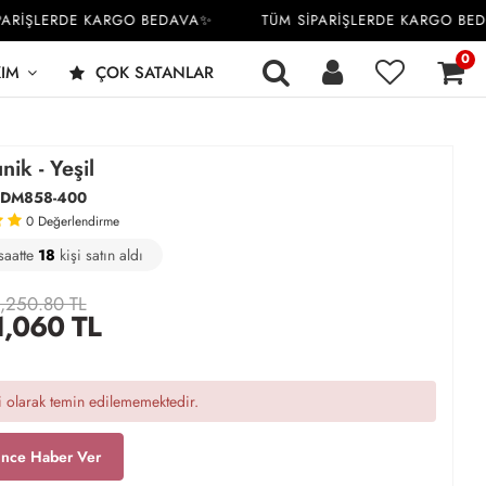
RİŞLERDE KARGO BEDAVA✨
TÜM SİPARİŞLERDE KARGO BEDA
0
KIM
ÇOK SATANLAR
nik - Yeşil
DM858-400
0
Değerlendirme
saatte
4
47
18
kişi satın aldı
,250.80 TL
1,060
TL
 olarak temin edilememektedir.
ince Haber Ver