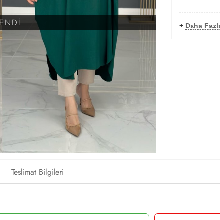
KENDİ
+
Daha Fazl
Teslimat Bilgileri