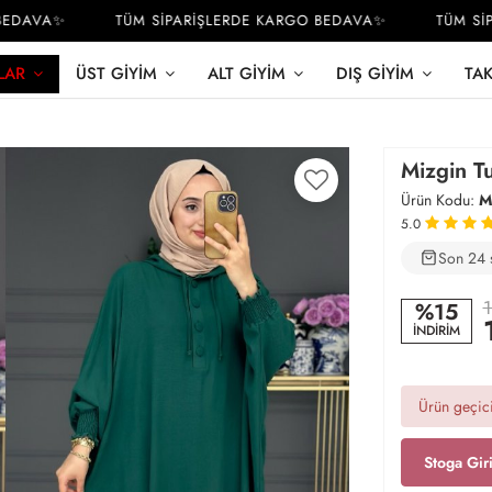
DAVA✨
TÜM SİPARİŞLERDE KARGO BEDAVA✨
TÜM SİPA
LAR
ÜST GIYIM
ALT GIYIM
DIŞ GIYIM
TA
Mizgin Tu
Ürün Kodu:
M
5.0
Son 24 
2
1
%15
İNDİRİM
Ürün geçici
Stoga Gir