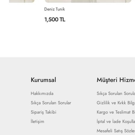
Deniz Tunik
5257 Basic T
1,500 TL
499 TL
Kurumsal
Müşteri Hizme
Hakkımızda
Sıkça Sorulan Sorul
Sıkça Sorulan Sorular
Gizlilik ve Kvkk Bilg
Sipariş Takibi
Kargo ve Teslimat Bi
İletişim
İptal ve İade Koşulla
Mesafeli Satış Sözl