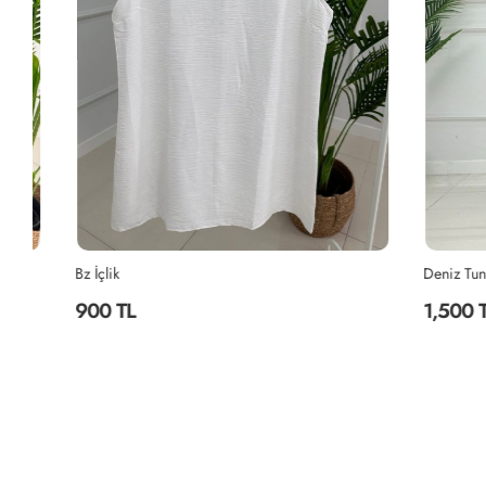
Bz İçlik
Deniz Tunik
900 TL
1,500 TL