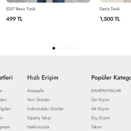
unik
Deniz Tunik
1,500 TL
tleri
Hızlı Erişim
Popüler Katego
ar
Anasayfa
KAMPANYALAR
ileri
Yeni Ürünler
Üst Giyim
lgileri
İndirimdeki Ürünler
Alt Giyim
rı
Sipariş Takip
Dış Giyim
eşmesi
Hakkımızda
Takım