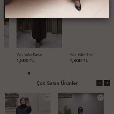
Vera Yelek Kahve
Vera Yelek Siyah
1,800 TL
1,800 TL
Çok Satan Ürünler
KARGO BEDAVA
KARGO BEDAVA