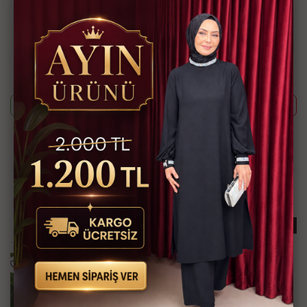
Ürün Kodu
MDM1263-1300
Bu ürünün siparişini sizin yerinize Müşteri Hizmetleri veya WhatsApp
ekibimizin oluşturmasını isterseniz yukarıda yazan Ürün Kodu'nu
aşağıdaki butonlara tıkladıktan sonra ekibimizle görüştüğünüzde
paylaşabilirsiniz.
Whatsapp ile Sipariş
Telefon ile Sipariş
Güvenli Alışveriş İmkanı
Hızlı Kargo İmkanı
Kredi Kartına Taksit
Kapıda Ödeme İmkanı
İmkanı
İlginizi Çekebilir
KARGO BEDAVA
KARGO BEDAVA