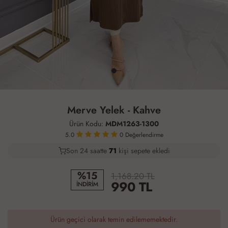
Merve Yelek - Kahve
Ürün Kodu:
MDM1263-1300
5.0
0
Değerlendirme
Son 24 saatte
40
71
25
kişi sepete ekledi
%15
1,168.20 TL
990
TL
İNDİRİM
Ürün geçici olarak temin edilememektedir.