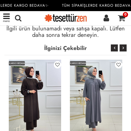
ŞLERDE KARGO BEDAVA✨
TÜM SİPARİŞLERDE KARGO BEDAVA
0
menü
İlgili ürün bulunamadı veya satışa kapalı. Lütfen
daha sonra tekrar deneyin.
İlginizi Çekebilir
KARGO BEDAVA
KARGO BEDAVA