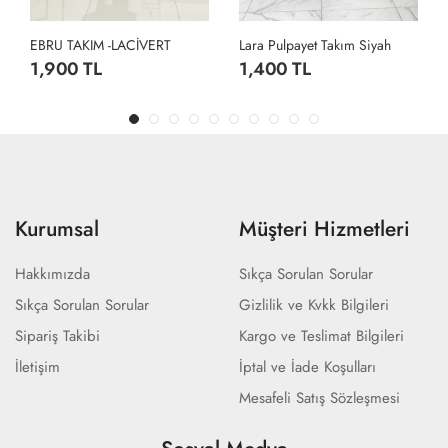
EBRU TAKIM -LACİVERT
Lara Pulpayet Takım Siyah
1,900 TL
1,400 TL
Kurumsal
Müşteri Hizmetleri
Hakkımızda
Sıkça Sorulan Sorular
Sıkça Sorulan Sorular
Gizlilik ve Kvkk Bilgileri
Sipariş Takibi
Kargo ve Teslimat Bilgileri
İletişim
İptal ve İade Koşulları
Mesafeli Satış Sözleşmesi