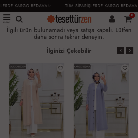
ŞLERDE KARGO BEDAVA✨
TÜM SİPARİŞLERDE KARGO BEDAVA
0
menü
İlgili ürün bulunamadı veya satışa kapalı. Lütfen
daha sonra tekrar deneyin.
İlginizi Çekebilir
KARGO BEDAVA
KARGO BEDAVA