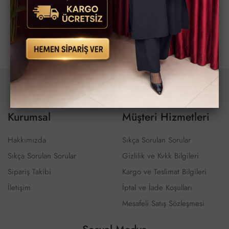
Viola Hırka
Viola Hırka
1,600 TL
1,600 TL
Kurumsal
Müşteri Hizmetleri
Hakkımızda
Sıkça Sorulan Sorular
Sıkça Sorulan Sorular
Gizlilik ve Kvkk Bilgileri
Sipariş Takibi
Kargo ve Teslimat Bilgileri
İletişim
İptal ve İade Koşulları
Mesafeli Satış Sözleşmesi