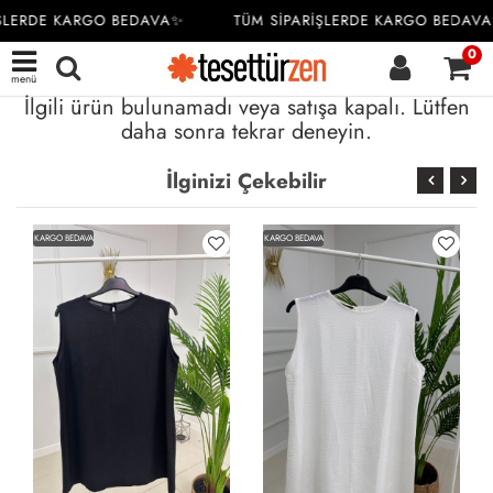
ŞLERDE KARGO BEDAVA✨
TÜM SİPARİŞLERDE KARGO BEDAVA
0
menü
İlgili ürün bulunamadı veya satışa kapalı. Lütfen
daha sonra tekrar deneyin.
İlginizi Çekebilir
KARGO BEDAVA
KARGO BEDAVA