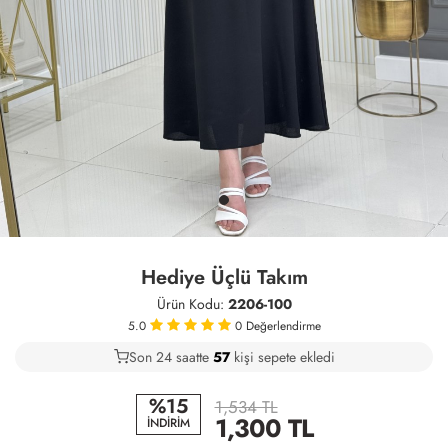
Hediye Üçlü Takım
Ürün Kodu:
2206-100
5.0
0
Değerlendirme
Son 24 saatte
41
59
16
kişi sepete ekledi
%15
1,534 TL
1,300
TL
İNDİRİM