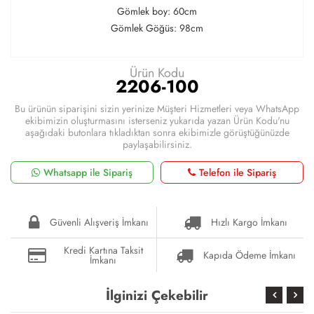
Gömlek boy: 60cm
Gömlek Göğüs: 98cm
Ürün Kodu
2206-100
Bu ürünün siparişini sizin yerinize Müşteri Hizmetleri veya WhatsApp
ekibimizin oluşturmasını isterseniz yukarıda yazan Ürün Kodu'nu
aşağıdaki butonlara tıkladıktan sonra ekibimizle görüştüğünüzde
paylaşabilirsiniz.
Whatsapp ile Sipariş
Telefon ile Sipariş
Güvenli Alışveriş İmkanı
Hızlı Kargo İmkanı
Kredi Kartına Taksit
Kapıda Ödeme İmkanı
İmkanı
İlginizi Çekebilir