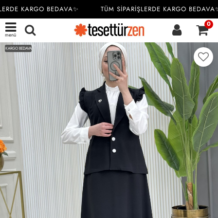
LERDE KARGO BEDAVA✨
TÜM SİPARİŞLERDE KARGO BEDAVA✨
0
menü
KARGO BEDAVA