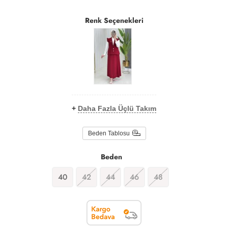
Renk Seçenekleri
+
Daha Fazla Üçlü Takım
Beden Tablosu
Beden
40
42
44
46
48