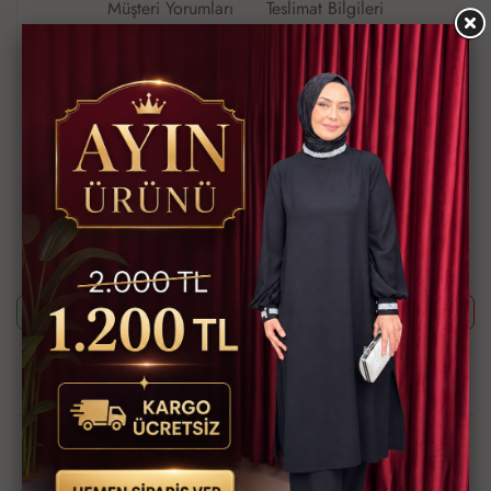
Müşteri Yorumları
Teslimat Bilgileri
Airobin kumaş
boyu 140 cm
düğmelidir
Ürün Kodu
MDM1418-100
Bu ürünün siparişini sizin yerinize Müşteri Hizmetleri veya WhatsApp
ekibimizin oluşturmasını isterseniz yukarıda yazan Ürün Kodu'nu
aşağıdaki butonlara tıkladıktan sonra ekibimizle görüştüğünüzde
paylaşabilirsiniz.
Whatsapp ile Sipariş
Telefon ile Sipariş
Güvenli Alışveriş İmkanı
Hızlı Kargo İmkanı
Kredi Kartına Taksit
Kapıda Ödeme İmkanı
İmkanı