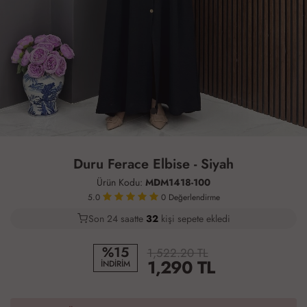
Duru Ferace Elbise - Siyah
Ürün Kodu:
MDM1418-100
5.0
0
Değerlendirme
Son 24 saatte
28
33
14
kişi sepete ekledi
%15
1,522.20 TL
1,290
TL
İNDİRİM