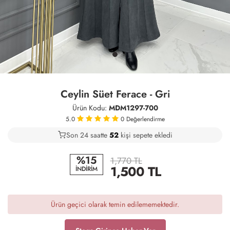
Ceylin Süet Ferace - Gri
Ürün Kodu:
MDM1297-700
5.0
0
Değerlendirme
Son 24 saatte
35
52
18
kişi sepete ekledi
%15
1,770 TL
1,500
TL
İNDİRİM
Ürün geçici olarak temin edilememektedir.