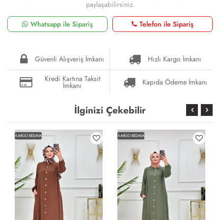
paylaşabilirsiniz.
Whatsapp ile Sipariş
Telefon ile Sipariş
Güvenli Alışveriş İmkanı
Hızlı Kargo İmkanı
Kredi Kartına Taksit
Kapıda Ödeme İmkanı
İmkanı
İlginizi Çekebilir
KARGO BEDAVA
KARGO BEDAVA