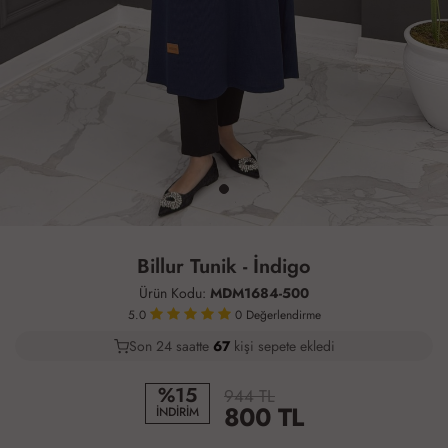
Billur Tunik - İndigo
Ürün Kodu:
MDM1684-500
5.0
0
Değerlendirme
Son 24 saatte
43
67
29
kişi sepete ekledi
%15
944 TL
800
TL
İNDİRİM