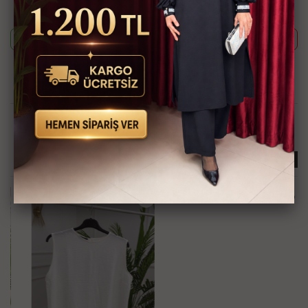
paylaşabilirsiniz.
Whatsapp ile Sipariş
Telefon ile Sipariş
Güvenli Alışveriş İmkanı
Hızlı Kargo İmkanı
Kredi Kartına Taksit
Kapıda Ödeme İmkanı
İmkanı
İlginizi Çekebilir
KARGO BEDAVA
KARGO BEDAVA