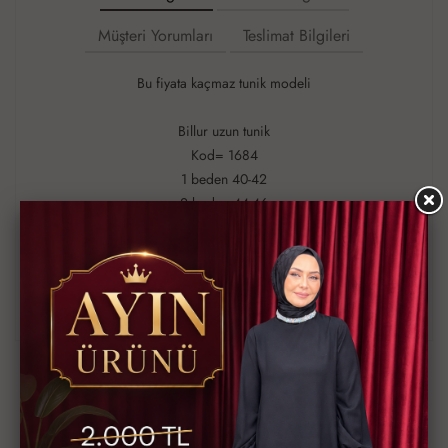
Müşteri Yorumları
Teslimat Bilgileri
Bu fiyata kaçmaz tunik modeli
Billur uzun tunik
Kod= 1684
1 beden 40-42
2 beden 44-46
3 beden 48-50
4 beden 52-54
Fitilli örme kumaş
Boyu 113 cm
Ürün Kodu
MDM1684-500
Bu ürünün siparişini sizin yerinize Müşteri Hizmetleri veya WhatsApp
ekibimizin oluşturmasını isterseniz yukarıda yazan Ürün Kodu'nu
aşağıdaki butonlara tıkladıktan sonra ekibimizle görüştüğünüzde