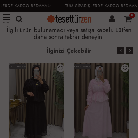
ŞLERDE KARGO BEDAVA✨
TÜM SİPARİŞLERDE KARGO BEDAVA
0
menü
İlgili ürün bulunamadı veya satışa kapalı. Lütfen
daha sonra tekrar deneyin.
İlginizi Çekebilir
KARGO BEDAVA
KARGO BEDAVA