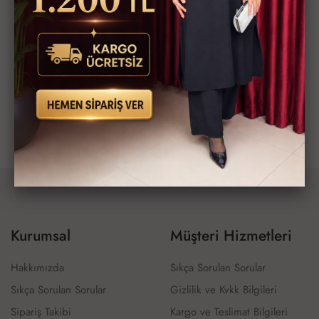
Hadise Etek Takım Haki
Hadise Etek Takım Siyah
3,990 TL
3,990 TL
Kurumsal
Müşteri Hizmetleri
Hakkımızda
Sıkça Sorulan Sorular
Sıkça Sorulan Sorular
Gizlilik ve Kvkk Bilgileri
Sipariş Takibi
Kargo ve Teslimat Bilgileri