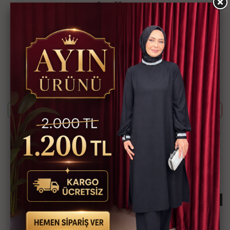
Boyu 93 cm
Ürün Kodu
MDM916-100
Bu ürünün siparişini sizin yerinize Müşteri Hizmetleri veya WhatsApp
ekibimizin oluşturmasını isterseniz yukarıda yazan Ürün Kodu'nu
aşağıdaki butonlara tıkladıktan sonra ekibimizle görüştüğünüzde
paylaşabilirsiniz.
Whatsapp ile Sipariş
Telefon ile Sipariş
Güvenli Alışveriş İmkanı
Hızlı Kargo İmkanı
Kredi Kartına Taksit
Kapıda Ödeme İmkanı
İmkanı
İlginizi Çekebilir
KARGO BEDAVA
KARGO BEDAVA