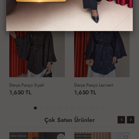
Derya Panço Siyah
Derya Panço Lacivert
1,650 TL
1,650 TL
Çok Satan Ürünler
KARGO BEDAVA
KARGO BEDAVA