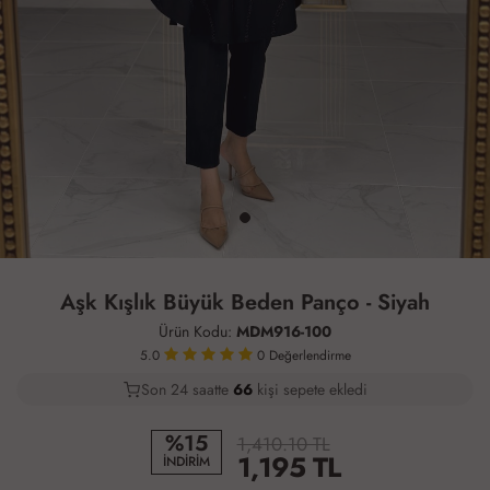
Aşk Kışlık Büyük Beden Panço - Siyah
Ürün Kodu:
MDM916-100
5.0
0
Değerlendirme
Son 24 saatte
37
68
26
kişi sepete ekledi
%15
1,410.10 TL
1,195
TL
İNDİRİM